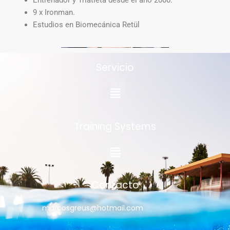
9 x Ironman.
Estudios en Biomecánica Retül
Servicio
Menú
Training Systems
Menú
Contacto
marcosgreus@hotmail.com